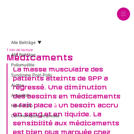
Alle Beiträge
1 min de lecture
Alle Beiträge
Médicaments
Poliomyélite
La masse musculaire des 
Syndrome Post-Polio
patients atteints de SPP a 
Autres
régressé. Une diminution 
Actualités
des besoins en médicaments 
a fait place à un besoin accru 
News Polio
en sang et en liquide. La 
Communiqués de presse
sensibilité aux médicaments 
est bien plus marquée chez 