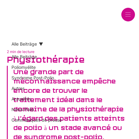
Alle Beiträge
2 min de lecture
Alle Beiträge
Physiothérapie
Poliomyélite
Une grande part de 
Syndrome Post-Polio
méconnaissance empêche 
Autres
encore de trouver le 
Actualités
traitement idéal dans le 
domaine de la physiothérapie 
News Polio
à l’égard des patients atteints 
Communiqués de presse
de polio à un stade avancé ou 
de syndrome post-polio.