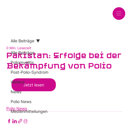
Alle Beiträge
0 Min. Lesezeit
Alle Beiträge
Pakistan: Erfolge bei der
Poliomyelitis
Bekämpfung von Polio
Post-Polio-Syndrom
Weitere
Jetzt lesen
News
Polio News
Polio News
Medienmitteilungen