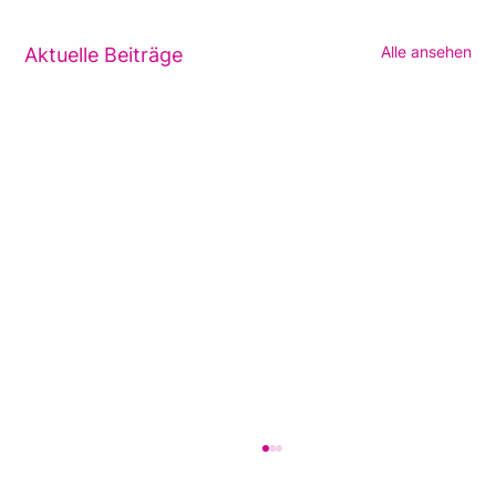
Alle ansehen
Aktuelle Beiträge
Die Eiserne Lunge ist
Geschichte: Wie aus der