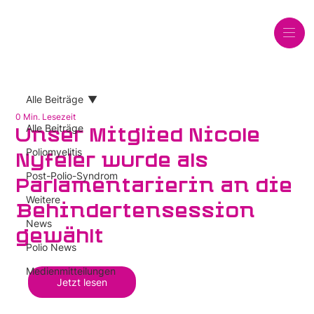
Alle Beiträge
0 Min. Lesezeit
Alle Beiträge
Unser Mitglied Nicole
Poliomyelitis
Nyfeler wurde als
Post-Polio-Syndrom
Parlamentarierin an die
Weitere
Behindertensession
News
gewählt
Polio News
Medienmitteilungen
Jetzt lesen