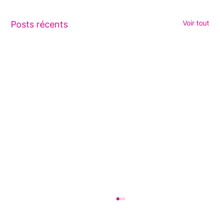
Voir tout
Posts récents
Publication d'un nouveau
mémento "Fatigue lors du