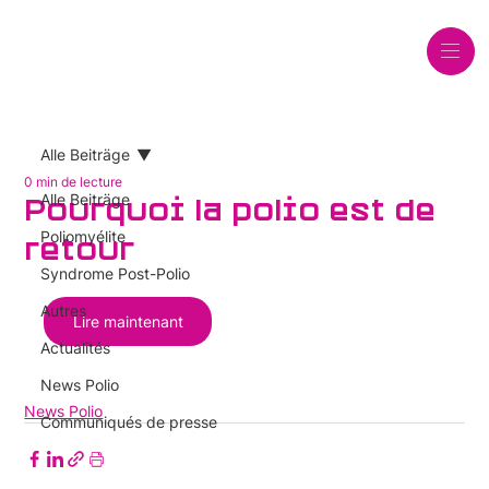
Alle Beiträge
0 min de lecture
Alle Beiträge
Pourquoi la polio est de
Poliomyélite
retour
Syndrome Post-Polio
Autres
Lire maintenant
Actualités
News Polio
News Polio
Communiqués de presse