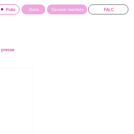
Polio
Dons
Devenir membre
FALC
 presse