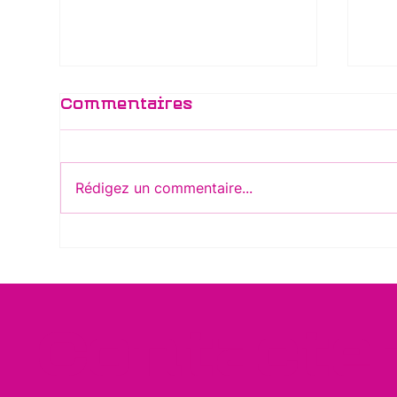
Di
Commentaires
Au 
de l
poli
Rédigez un commentaire...
à ét
mani
Traitement de la
poliomyélite
Contacte