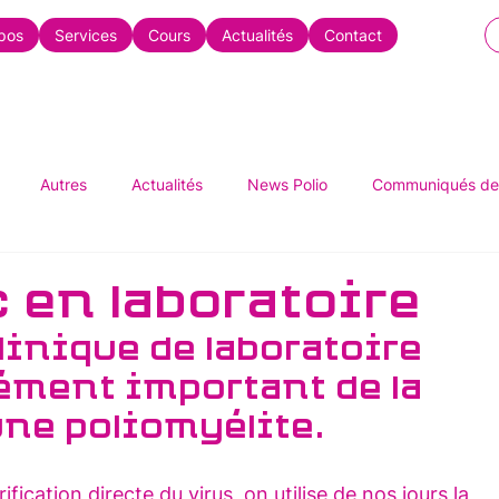
pos
Services
Cours
Actualités
Contact
Autres
Actualités
News Polio
Communiqués de
 en laboratoire
linique de laboratoire 
ément important de la 
une poliomyélite.
fication directe du virus, on utilise de nos jours la 