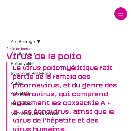
Alle Beiträge
2 min de lecture
Alle Beiträge
Virus de la polio
Poliomyélite
Le virus poliomyélitique fait 
Syndrome Post-Polio
partie de la famille des 
Autres
picornavirus, et du genre des 
Actualités
entérovirus, qui comprend 
également les coxsackie A + 
News Polio
B, les échovirus, ainsi que le 
Communiqués de presse
virus de l’hépatite et des 
virus humains.