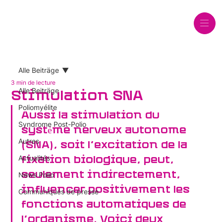
Alle Beiträge
3 min de lecture
Alle Beiträge
Stimulation SNA
Poliomyélite
Aussi la stimulation du 
Syndrome Post-Polio
système nerveux autonome 
Autres
(SNA), soit l’excitation de la 
Actualités
fixation biologique, peut, 
seulement indirectement, 
News Polio
influencer positivement les 
Communiqués de presse
fonctions automatiques de 
l’organisme. Voici deux 