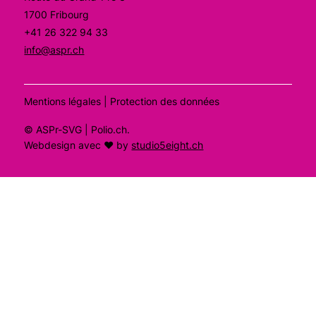
1700 Fribourg
+41 26 322 94 33
info@aspr.ch
Mentions légales
|
Protection des données
©
ASPr-SVG
| Polio.ch
.
Webdesign avec ❤ by
studio5eight.ch