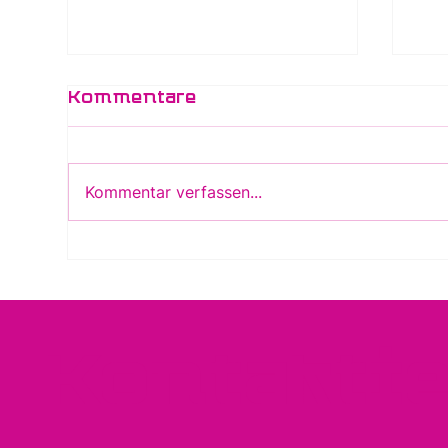
Polio zu Zeiten der
Ne
Kommentare
Rassentrennung in
"M
den USA: Polios
Po
„unbekannte
(P
Helden“ in Tuskegee
Kommentar verfassen...
Kontakti