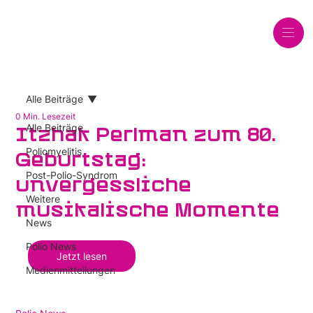
Alle Beiträge
0 Min. Lesezeit
Alle Beiträge
Itzhak Perlman zum 80.
Poliomyelitis
Geburtstag:
Post-Polio-Syndrom
unvergessliche
Weitere
musikalische Momente
News
Polio News
Jetzt lesen
Medienmitteilungen