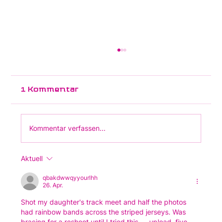
Neues Merkblatt "Müdigkeit
bei Post-Polio-Syndrom
(PPS)" erschienen
1 Kommentar
Kommentar verfassen...
Aktuell
qbakdwwqyyourlhh
26. Apr.
Shot my daughter's track meet and half the photos 
had rainbow bands across the striped jerseys. Was 
bracing for a reshoot until I tried this — upload, five 