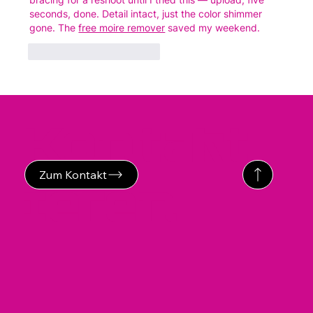
seconds, done. Detail intact, just the color shimmer 
gone. The 
free moire remover
 saved my weekend.
Gefällt mir
Antworten
Kontakt
Zum Kontakt
ieren