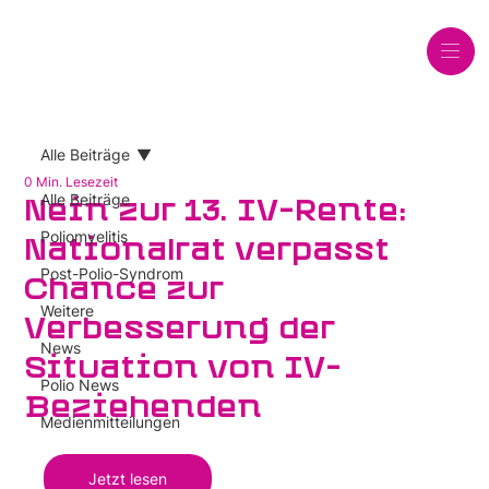
Alle Beiträge
0 Min. Lesezeit
Alle Beiträge
Nein zur 13. IV-Rente:
Poliomyelitis
Nationalrat verpasst
Post-Polio-Syndrom
Chance zur
Weitere
Verbesserung der
News
Situation von IV-
Polio News
Beziehenden
Medienmitteilungen
Jetzt lesen